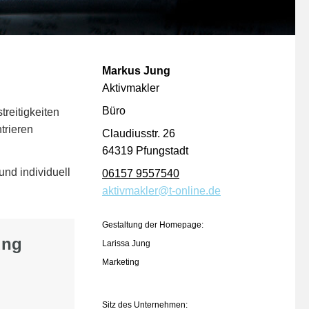
Markus Jung
Aktivmakler
Büro
reitigkeiten
trieren
Claudiusstr. 26
64319 Pfungstadt
nd individuell
06157 9557540
aktivmakler@t-online.de
Gestaltung der Homepage:
ung
Larissa Jung
Marketing
Sitz des Unternehmen: